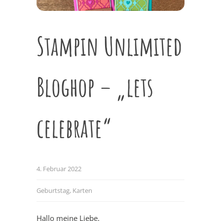
Stampin Unlimited
Bloghop – „lets
celebrate“
4. Februar 2022
Geburtstag
,
Karten
Hallo meine Liebe,