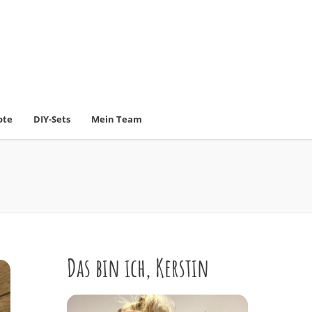
ote
DIY-Sets
Mein Team
Das bin ich, Kerstin