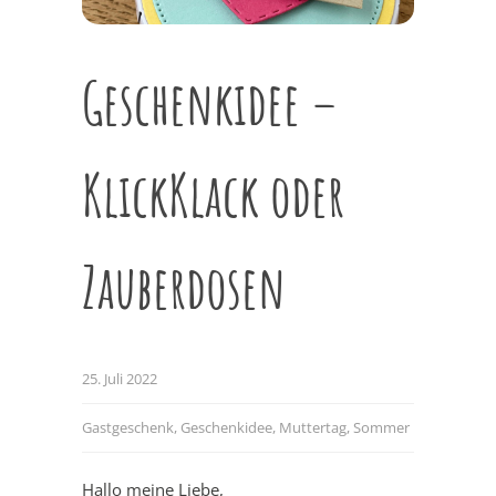
Geschenkidee –
KlickKlack oder
Zauberdosen
25. Juli 2022
Gastgeschenk
,
Geschenkidee
,
Muttertag
,
Sommer
Hallo meine Liebe,