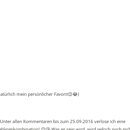
atürlich mein persönlicher Favorit😉😂)
! Unter allen Kommentaren bis zum 25.09.2016 verlose ich eine
blingskombination! 😉😘 Was es sein wird, wird jedoch noch nic