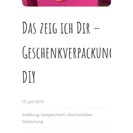
Das zeig ich Dir –
Geschenkverpackung
DIY
15. Juni 2019
Anleitung
,
Gastgeschenk
,
Geschenkidee
,
Verpackung