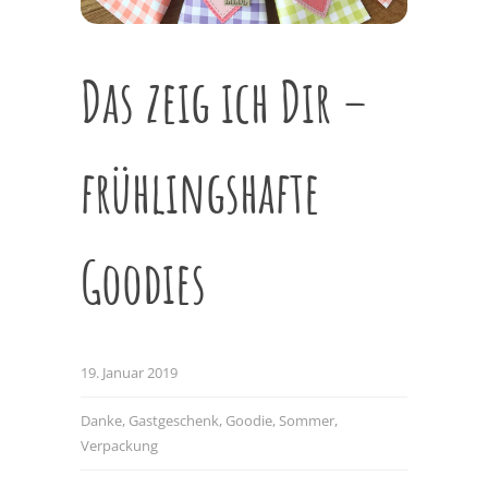
Das zeig ich Dir –
frühlingshafte
Goodies
19. Januar 2019
Danke
,
Gastgeschenk
,
Goodie
,
Sommer
,
Verpackung