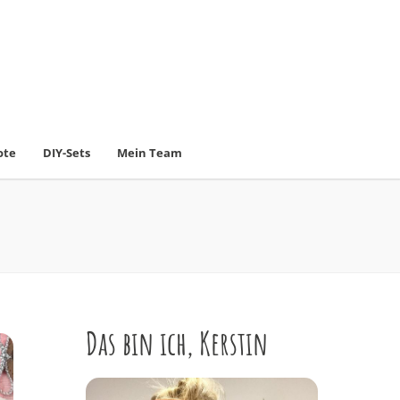
ote
DIY-Sets
Mein Team
Das bin ich, Kerstin