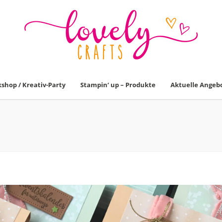
shop / Kreativ-Party
Stampin‘ up – Produkte
Aktuelle Angeb